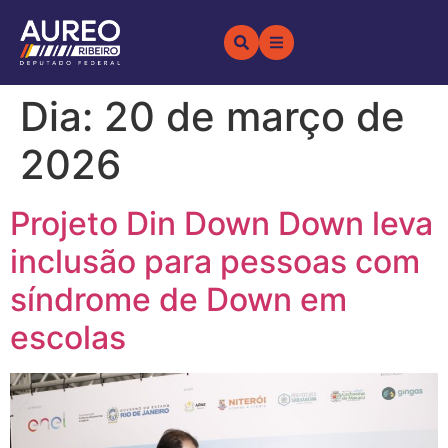
Dia:
20 de março de
2026
Projeto Din Down Down leva
inclusão para pessoas com
síndrome de Down em
escolas