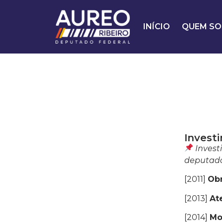
INÍCIO
QUEM SO
Invest
Invest
deputado 
[2011]
Ob
[2013]
At
[2014]
Mo