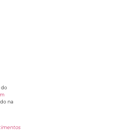
 do
em
ado na
stimentos