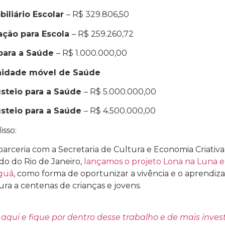
biliário Escolar
– R$ 329.806,50
ação para Escola
– R$ 259.260,72
para a Saúde
– R$ 1.000.000,00
idade móvel de Saúde
steio para a Saúde
– R$ 5.000.000,00
steio para a Saúde
– R$ 4.500.000,00
isso:
arceria com a Secretaria de Cultura e Economia Criativa
do do Rio de Janeiro,
lançamos o projeto Lona na Luna 
guá
, como forma de oportunizar a vivência e o aprendiz
ura a centenas de crianças e jovens.
 aqui
e fique por dentro desse trabalho e de mais inve