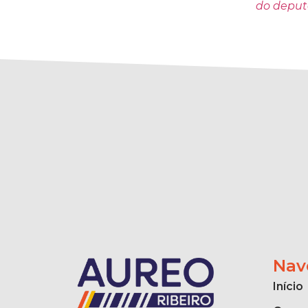
do deput
Nav
Início