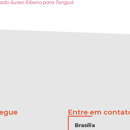
ado Aureo Ribeiro para Tanguá
egue
Entre em contat
Brasília