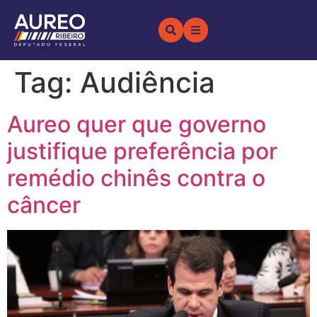
Tag:
Audiência
Aureo quer que governo
justifique preferência por
remédio chinês contra o
câncer