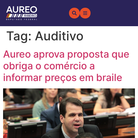
Tag:
Auditivo
Aureo aprova proposta que
obriga o comércio a
informar preços em braile