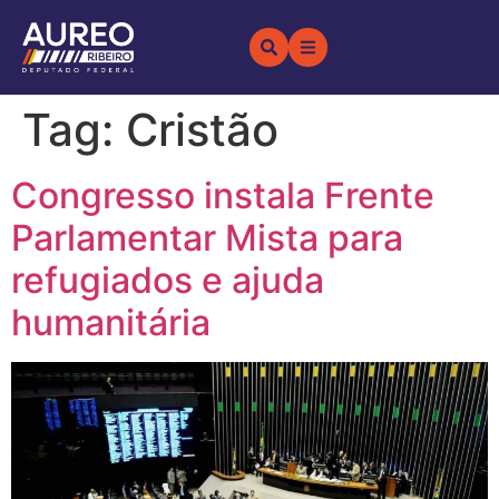
Tag:
Cristão
Congresso instala Frente
Parlamentar Mista para
refugiados e ajuda
humanitária