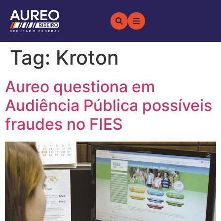
Tag:
Kroton
Aureo questiona em
Audiência Pública possíveis
fraudes no FIES