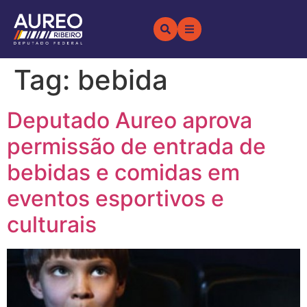
Tag:
bebida
Deputado Aureo aprova
permissão de entrada de
bebidas e comidas em
eventos esportivos e
culturais