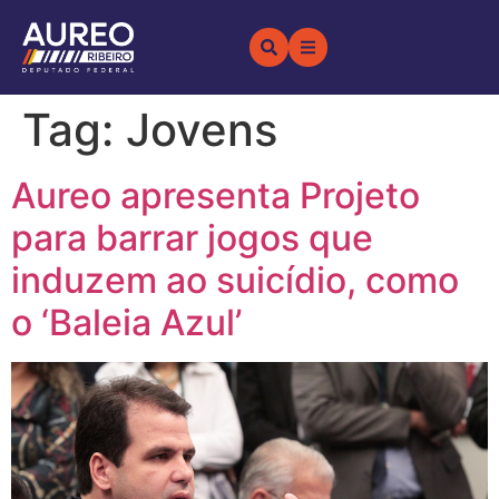
Tag:
Jovens
Aureo apresenta Projeto
para barrar jogos que
induzem ao suicídio, como
o ‘Baleia Azul’