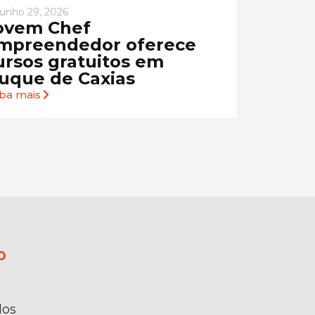
junho 29, 2026
ovem Chef
mpreendedor oferece
ursos gratuitos em
uque de Caxias
iba mais
o
dos