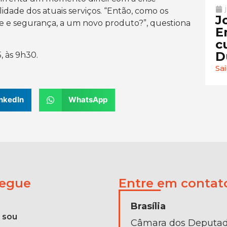
dade dos atuais serviços. “Então, como os
J
e e segurança, a um novo produto?”, questiona
E
c
D
, às 9h30.
Sa
nkedIn
WhatsApp
egue
Entre em contat
Brasília
 sou
Câmara dos Deputa