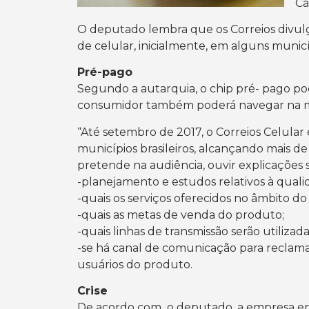
Ca
O deputado lembra que os Correios divu
de celular, inicialmente, em alguns municí
Pré-pago
Segundo a autarquia, o chip pré- pago po
consumidor também poderá navegar na ma
“Até setembro de 2017, o Correios Celular
municípios brasileiros, alcançando mais d
pretende na audiência, ouvir explicações 
-planejamento e estudos relativos à qualid
-quais os serviços oferecidos no âmbito do
-quais as metas de venda do produto;
-quais linhas de transmissão serão utilizada
-se há canal de comunicação para reclamaç
usuários do produto.
Crise
De acordo com o deputado, a empresa enf