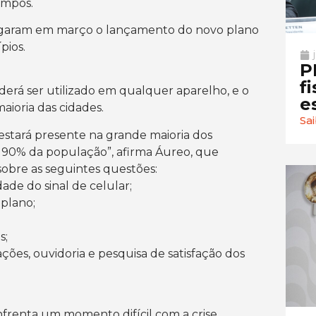
mpos.
lgaram em março o lançamento do novo plano
pios.
P
f
derá ser utilizado em qualquer aparelho, e o
e
ioria das cidades.
Sa
 estará presente na grande maioria dos
e 90% da população”, afirma Áureo, que
sobre as seguintes questões:
ade do sinal de celular;
 plano;
s;
ões, ouvidoria e pesquisa de satisfação dos
renta um momento difícil com a crise