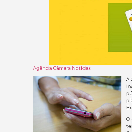
Agência Câmara Notícias
A 
In
pú
pl
Br
O 
te