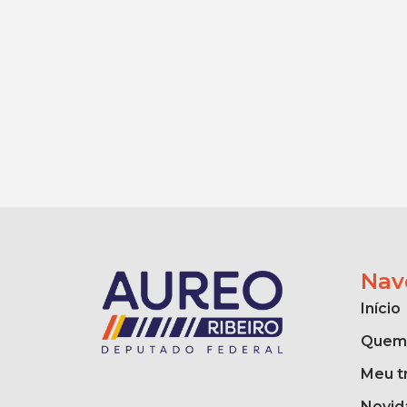
Nav
Início
Quem
Meu t
Novid