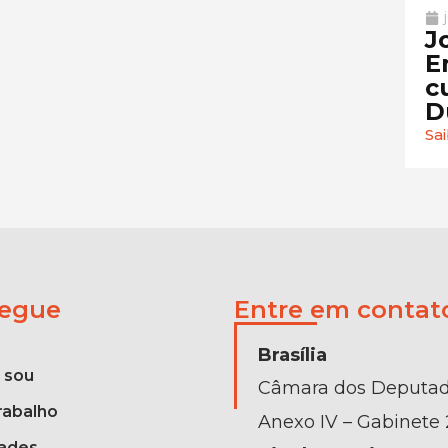
J
E
c
D
Sa
egue
Entre em contat
Brasília
 sou
Câmara dos Deputa
rabalho
Anexo IV – Gabinete 
ades