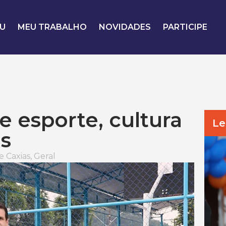
U
MEU TRABALHO
NOVIDADES
PARTICIPE
 esporte, cultura
Le
as
 Caxias
,
Geral