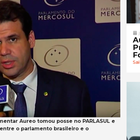
A
P
F
Sa
lamentar Aureo tomou posse no PARLASUL e
entre o parlamento brasileiro e o