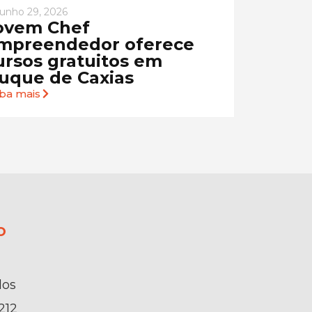
junho 29, 2026
ovem Chef
mpreendedor oferece
ursos gratuitos em
uque de Caxias
iba mais
o
dos
212