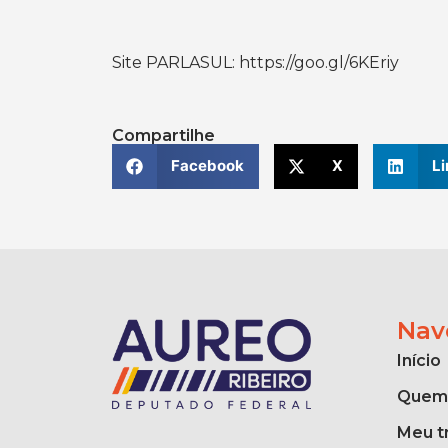
Site PARLASUL: https://goo.gl/6KEriy
Compartilhe
Facebook
X
Li
Nav
Início
Quem
Meu t