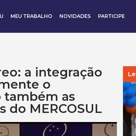
U
MEU TRABALHO
NOVIDADES
PARTICIPE
eo: a integração
Le
omente o
o também as
cas do MERCOSUL