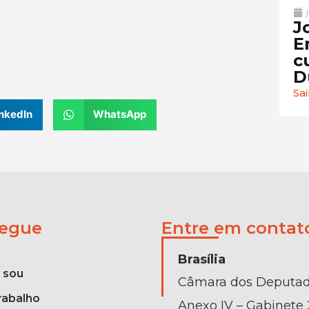
J
E
c
D
Sa
nkedIn
WhatsApp
egue
Entre em contat
Brasília
 sou
Câmara dos Deputa
rabalho
Anexo IV – Gabinete 