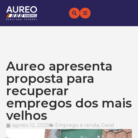
Aureo apresenta
proposta para
recuperar
empregos dos mais
velhos
agosto 12, 2025
Emprego e renda
,
Geral