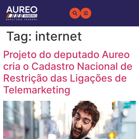
Tag:
internet
Projeto do deputado Aureo
cria o Cadastro Nacional de
Restrição das Ligações de
Telemarketing