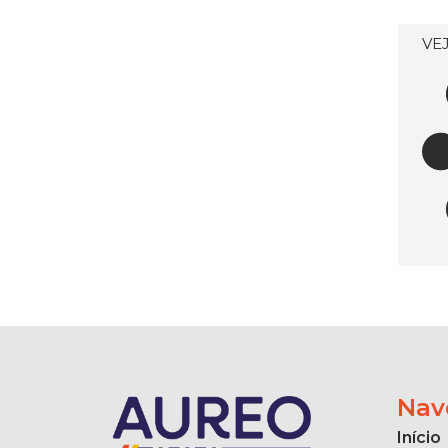
VE
Nav
Início