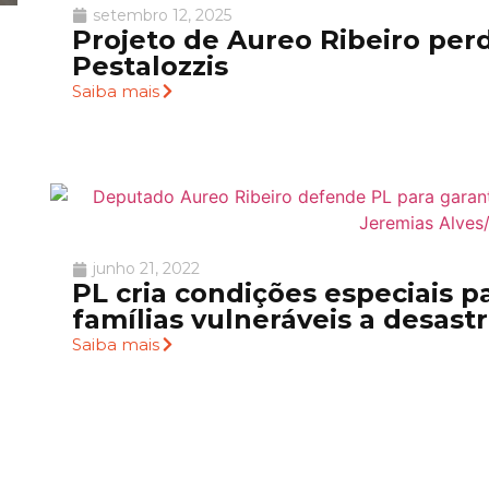
setembro 12, 2025
Projeto de Aureo Ribeiro per
Pestalozzis
Saiba mais
junho 21, 2022
PL cria condições especiais p
famílias vulneráveis a desast
Saiba mais